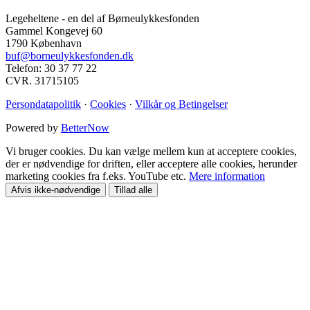
Legeheltene - en del af Børneulykkesfonden
Gammel Kongevej 60
1790 København
buf@borneulykkesfonden.dk
Telefon: 30 37 77 22
CVR. 31715105
Persondatapolitik
·
Cookies
·
Vilkår og Betingelser
Powered by
BetterNow
Vi bruger cookies. Du kan vælge mellem kun at acceptere cookies,
der er nødvendige for driften, eller acceptere alle cookies, herunder
marketing cookies fra f.eks. YouTube etc.
Mere information
Afvis ikke-nødvendige
Tillad alle