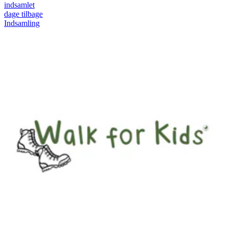
indsamlet
dage tilbage
Indsamling