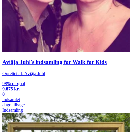
Aviâja Juhl's indsamling for Walk for Kids
Oprettet af: Aviâja Juhl
98% of goal
9.875 kr.
0
indsamlet
dage tilbage
Indsamling