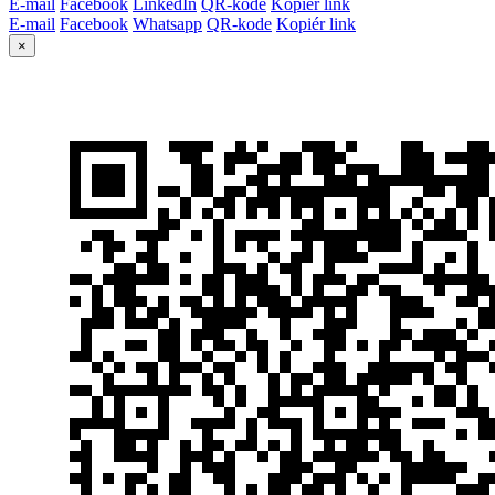
E-mail
Facebook
LinkedIn
QR-kode
Kopiér link
E-mail
Facebook
Whatsapp
QR-kode
Kopiér link
×