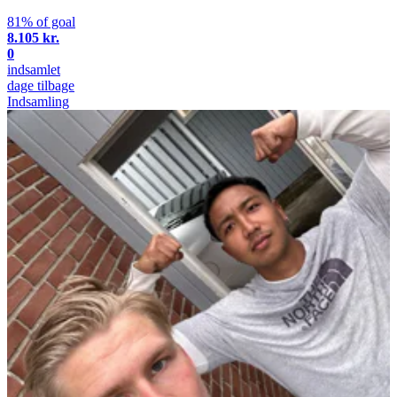
81% of goal
8.105 kr.
0
indsamlet
dage tilbage
Indsamling