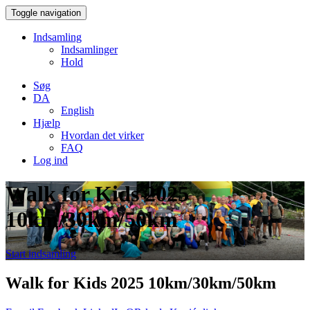
Toggle navigation
Indsamling
Indsamlinger
Hold
Søg
DA
English
Hjælp
Hvordan det virker
FAQ
Log ind
Walk for Kids 2025
10km/30km/50km
Start indsamling
Walk for Kids 2025 10km/30km/50km