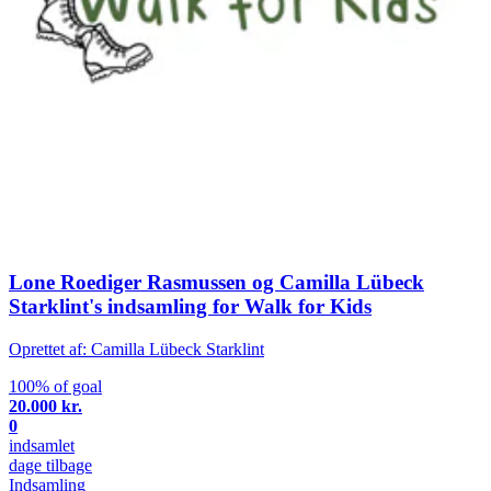
Lone Roediger Rasmussen og Camilla Lübeck
Starklint's indsamling for Walk for Kids
Oprettet af: Camilla Lübeck Starklint
100% of goal
20.000 kr.
0
indsamlet
dage tilbage
Indsamling