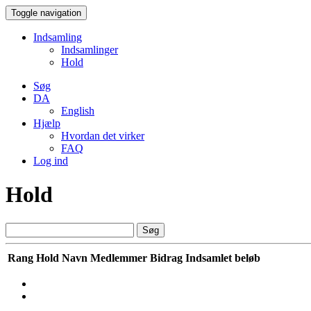
Toggle navigation
Indsamling
Indsamlinger
Hold
Søg
DA
English
Hjælp
Hvordan det virker
FAQ
Log ind
Hold
Søg
Rang
Hold Navn
Medlemmer
Bidrag
Indsamlet beløb