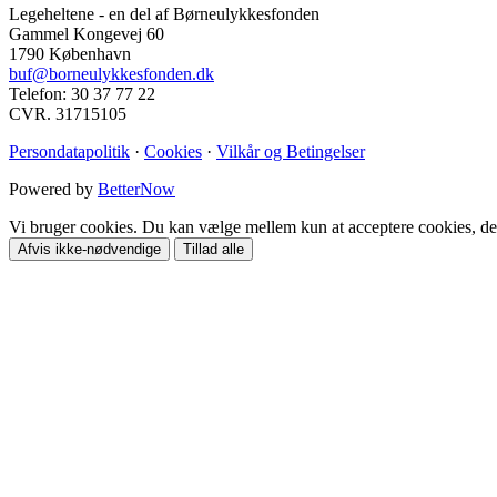
Legeheltene - en del af Børneulykkesfonden
Gammel Kongevej 60
1790 København
buf@borneulykkesfonden.dk
Telefon: 30 37 77 22
CVR. 31715105
Persondatapolitik
·
Cookies
·
Vilkår og Betingelser
Powered by
BetterNow
Vi bruger cookies. Du kan vælge mellem kun at acceptere cookies, der 
Afvis ikke-nødvendige
Tillad alle