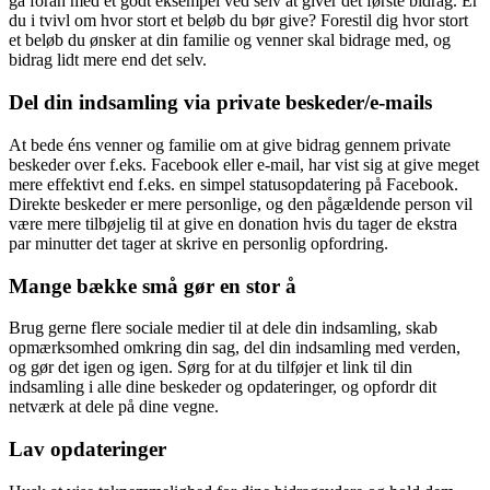
gå foran med et godt eksempel ved selv at giver det første bidrag. Er
du i tvivl om hvor stort et beløb du bør give? Forestil dig hvor stort
et beløb du ønsker at din familie og venner skal bidrage med, og
bidrag lidt mere end det selv.
Del din indsamling via private beskeder/e-mails
At bede éns venner og familie om at give bidrag gennem private
beskeder over f.eks. Facebook eller e-mail, har vist sig at give meget
mere effektivt end f.eks. en simpel statusopdatering på Facebook.
Direkte beskeder er mere personlige, og den pågældende person vil
være mere tilbøjelig til at give en donation hvis du tager de ekstra
par minutter det tager at skrive en personlig opfordring.
Mange bække små gør en stor å
Brug gerne flere sociale medier til at dele din indsamling, skab
opmærksomhed omkring din sag, del din indsamling med verden,
og gør det igen og igen. Sørg for at du tilføjer et link til din
indsamling i alle dine beskeder og opdateringer, og opfordr dit
netværk at dele på dine vegne.
Lav opdateringer