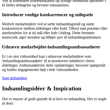
Ved at kombinere kommunikation og synlige fremskridt opfordrer I
til fælles deltagelse og bevarer entusiasmen.
Introducer venlige konkurrencer og milepæle
Motivér medarbejdere ved at sætte indsamlingsmål og starte
konkurrencer mellem afdelinger eller hold. Tilbyd små præmier eller
anerkendelse for at nå mål eller lede i bidrag. Dette fremmer
teamwork, øger moralen og tilføjer sjov til indsamlingsindsatsen.
Udnævn medarbejder-indsamlingsambassadører
Er i en stor virksomhed kan i udnævne medarbejdere som
'indsamlingsambassadører' til at promovere initiativet i deres
afdelinger. Ambassadørerne deler opdateringer, besvarer spørgsmål
og holder engagementet højt i hele virksomheden.
Start indsamling
Indsamlingsidéer & Inspiration
Der er masser af gode grunde til at lave en indsamling. Her er nogle
af dem: