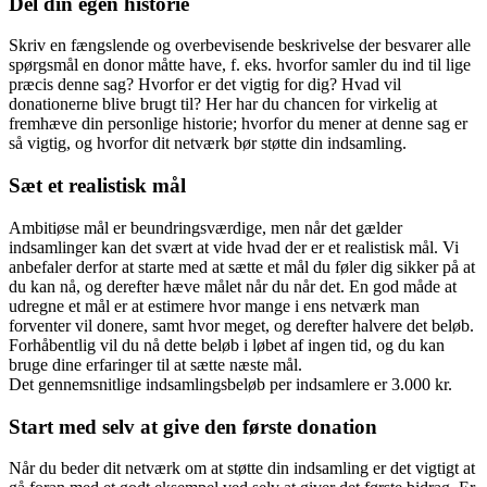
Del din egen historie
Skriv en fængslende og overbevisende beskrivelse der besvarer alle
spørgsmål en donor måtte have, f. eks. hvorfor samler du ind til lige
præcis denne sag? Hvorfor er det vigtig for dig? Hvad vil
donationerne blive brugt til? Her har du chancen for virkelig at
fremhæve din personlige historie; hvorfor du mener at denne sag er
så vigtig, og hvorfor dit netværk bør støtte din indsamling.
Sæt et realistisk mål
Ambitiøse mål er beundringsværdige, men når det gælder
indsamlinger kan det svært at vide hvad der er et realistisk mål. Vi
anbefaler derfor at starte med at sætte et mål du føler dig sikker på at
du kan nå, og derefter hæve målet når du når det. En god måde at
udregne et mål er at estimere hvor mange i ens netværk man
forventer vil donere, samt hvor meget, og derefter halvere det beløb.
Forhåbentlig vil du nå dette beløb i løbet af ingen tid, og du kan
bruge dine erfaringer til at sætte næste mål.
Det gennemsnitlige indsamlingsbeløb per indsamlere er 3.000 kr.
Start med selv at give den første donation
Når du beder dit netværk om at støtte din indsamling er det vigtigt at