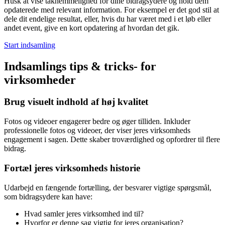
Husk at vise taknemmelighed for dine bidragsydere og hold dem
opdaterede med relevant information. For eksempel er det god stil at
dele dit endelige resultat, eller, hvis du har været med i et løb eller
andet event, give en kort opdatering af hvordan det gik.
Start indsamling
Indsamlings tips & tricks- for
virksomheder
Brug visuelt indhold af høj kvalitet
Fotos og videoer engagerer bedre og øger tilliden. Inkluder
professionelle fotos og videoer, der viser jeres virksomheds
engagement i sagen. Dette skaber troværdighed og opfordrer til flere
bidrag.
Fortæl jeres virksomheds historie
Udarbejd en fængende fortælling, der besvarer vigtige spørgsmål,
som bidragsydere kan have:
Hvad samler jeres virksomhed ind til?
Hvorfor er denne sag vigtig for jeres organisation?