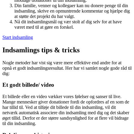
modtage donationer til din indsamling.
Din familie, venner og kollegaer kan nu donere penge til din
indsamling, skrive en opmuntrende kommentar og hjælpe dig
at støtte det projekt du har valgt.
Nå dit indsamlingsmål og vær stolt af dig selv for at have
været med til at gøre en forskel.
Start indsamling
Indsamlings tips & tricks
Nogle metoder har vist sig være mere effektive end andre for at
opnå et godt indsamlingsresultat. Her har vi samlet nogle gode råd til
dig:
Et godt billede/ video
Et billede eller en video vækker vores følelser og sanser til live.
Mange mennesker giver donationer fordi de opfordres af en som de
har tillid til. Ved at tilføje dit billede til din indsamling, vil dit
netværk automatisk associere din indsamling med dig og det skaber
øget tillid. Derfor er der større sandsynlighed for at flere vil bidrage
til din indsamling.