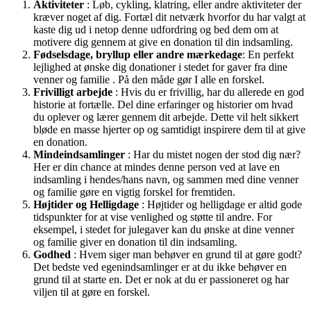
Aktiviteter
: Løb, cykling, klatring, eller andre aktiviteter der
kræver noget af dig. Fortæl dit netværk hvorfor du har valgt at
kaste dig ud i netop denne udfordring og bed dem om at
motivere dig gennem at give en donation til din indsamling.
Fødselsdage, bryllup eller andre mærkedage
: En perfekt
lejlighed at ønske dig donationer i stedet for gaver fra dine
venner og familie . På den måde gør I alle en forskel.
Frivilligt arbejde
: Hvis du er frivillig, har du allerede en god
historie at fortælle. Del dine erfaringer og historier om hvad
du oplever og lærer gennem dit arbejde. Dette vil helt sikkert
bløde en masse hjerter op og samtidigt inspirere dem til at give
en donation.
Mindeindsamlinger
: Har du mistet nogen der stod dig nær?
Her er din chance at mindes denne person ved at lave en
indsamling i hendes/hans navn, og sammen med dine venner
og familie gøre en vigtig forskel for fremtiden.
Højtider og Helligdage
: Højtider og helligdage er altid gode
tidspunkter for at vise venlighed og støtte til andre. For
eksempel, i stedet for julegaver kan du ønske at dine venner
og familie giver en donation til din indsamling.
Godhed
: Hvem siger man behøver en grund til at gøre godt?
Det bedste ved egenindsamlinger er at du ikke behøver en
grund til at starte en. Det er nok at du er passioneret og har
viljen til at gøre en forskel.