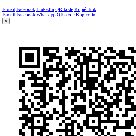
E-mail
Facebook
LinkedIn
QR-kode
Kopiér link
E-mail
Facebook
Whatsapp
QR-kode
Kopiér link
×