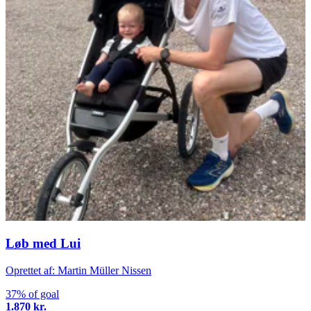
Løb med Lui
Oprettet af: Martin Müller Nissen
37% of goal
1.870 kr.