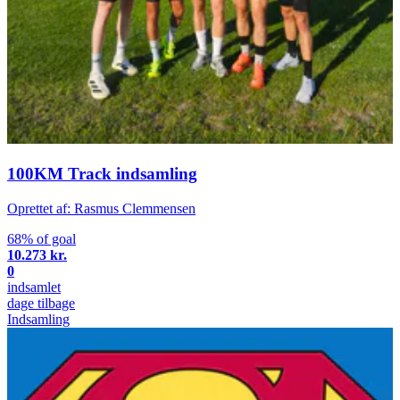
100KM Track indsamling
Oprettet af: Rasmus Clemmensen
68% of goal
10.273 kr.
0
indsamlet
dage tilbage
Indsamling