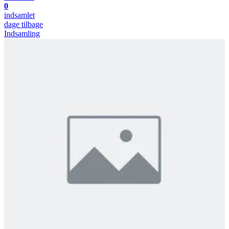
0
indsamlet
dage tilbage
Indsamling