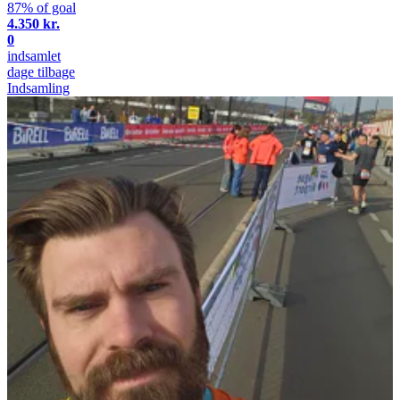
87% of goal
4.350 kr.
0
indsamlet
dage tilbage
Indsamling