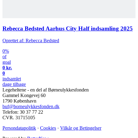
Rebecca Bedsted Aarhus City Half indsamling 2025
Oprettet af: Rebecca Bedsted
0%
of
goal
0 kr.
0
indsamlet
dage tilbage
Legeheltene - en del af Børneulykkesfonden
Gammel Kongevej 60
1790 København
buf@borneulykkesfonden.dk
Telefon: 30 37 77 22
CVR. 31715105
Persondatapolitik
·
Cookies
·
Vilkår og Betingelser