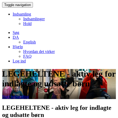
Toggle navigation
Indsamling
Indsamlinger
Hold
Søg
DA
English
Hjælp
Hvordan det virker
FAQ
Log ind
LEGEHELTENE - aktiv leg for
indlagte og udsatte børn
Start indsamling
LEGEHELTENE - aktiv leg for indlagte
og udsatte børn