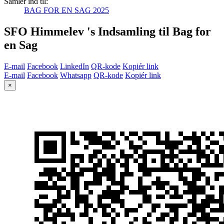
Samler ind til:
BAG FOR EN SAG 2025
SFO Himmelev 's Indsamling til Bag for
en Sag
E-mail
Facebook
LinkedIn
QR-kode
Kopiér link
E-mail
Facebook
Whatsapp
QR-kode
Kopiér link
×