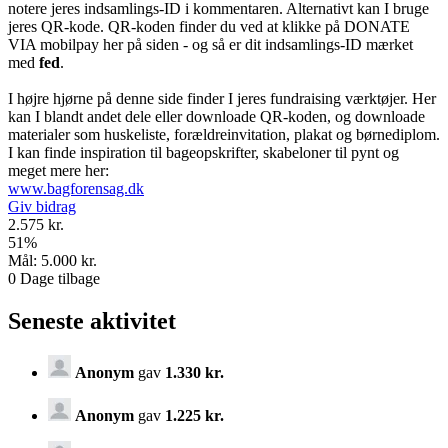
notere jeres indsamlings-ID i kommentaren. Alternativt kan I bruge
jeres QR-kode. QR-koden finder du ved at klikke på DONATE
VIA mobilpay her på siden - og så er dit indsamlings-ID mærket
med
fed
.
I højre hjørne på denne side finder I jeres fundraising værktøjer. Her
kan I blandt andet dele eller downloade QR-koden, og downloade
materialer som huskeliste, forældreinvitation, plakat og børnediplom.
I kan finde inspiration til bageopskrifter, skabeloner til pynt og
meget mere her:
www.bagforensag.dk
Giv bidrag
2.575 kr.
51
%
Mål:
5.000 kr.
0
Dage tilbage
Seneste aktivitet
Anonym
gav
1.330 kr.
Anonym
gav
1.225 kr.