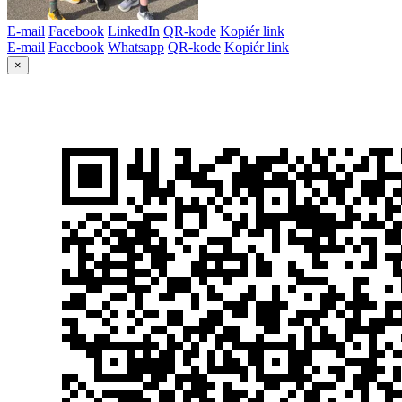
E-mail
Facebook
LinkedIn
QR-kode
Kopiér link
E-mail
Facebook
Whatsapp
QR-kode
Kopiér link
×