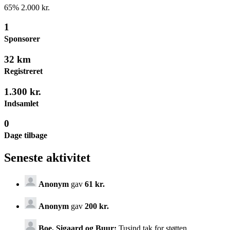
65
%
2.000 kr.
1
Sponsorer
32 km
Registreret
1.300 kr.
Indsamlet
0
Dage tilbage
Seneste aktivitet
Anonym
gav
61 kr.
Anonym
gav
200 kr.
Boe, Sigaard og Buur:
Tusind tak for støtten