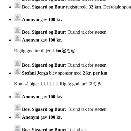
Boe, Sigaard og Buur
registrerede
32 km
. Det totale spo
Anonym
gav
100 kr.
Boe, Sigaard og Buur:
Tusind tak for støtten
Anonym
gav
100 kr.
Rigtig god tur til jer 🏃‍♀️‍➡️🥰💪🏼
Boe, Sigaard og Buur:
Tusind tak for støtten
Stefani Jerga
blev sponsor med
2 kr. per km
Kom så piger. 🚶‍♀️🚶‍♀️🚶‍♀️ Rigtig god tur! 🫶💪🤟
Anonym
gav
100 kr.
Boe, Sigaard og Buur:
Tusind tak for støtten
Anonym
gav
100 kr.
Boe, Sigaard og Buur:
Tusind tak