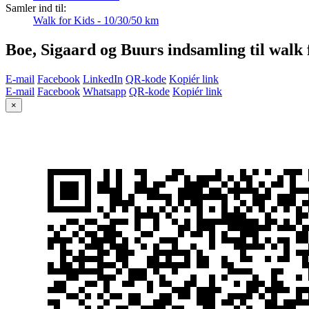
Samler ind til:
Walk for Kids - 10/30/50 km
Boe, Sigaard og Buurs indsamling til walk 
E-mail
Facebook
LinkedIn
QR-kode
Kopiér link
E-mail
Facebook
Whatsapp
QR-kode
Kopiér link
×