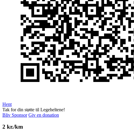
Hent
Tak for din støtte til Legeheltene!
Bliv Sponsor
Giv en donation
2 kr./km