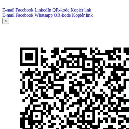
E-mail
Facebook
LinkedIn
QR-kode
Kopiér link
E-mail
Facebook
Whatsapp
QR-kode
Kopiér link
×