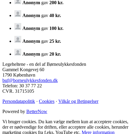
Anonym
gav
200 kr.
Anonym
gav
40 kr.
Anonym
gav
100 kr.
Anonym
gav
25 kr.
Anonym
gav
20 kr.
Legeheltene - en del af Børneulykkesfonden
Gammel Kongevej 60
1790 København
buf@borneulykkesfonden.dk
Telefon: 30 37 77 22
CVR. 31715105
Persondatapolitik
·
Cookies
·
Vilkår og Betingelser
Powered by
BetterNow
Vi bruger cookies. Du kan vælge mellem kun at acceptere cookies,
der er nødvendige for driften, eller acceptere alle cookies, herunder
marketing cookies fra f.eks. YouTube etc.
Mere information