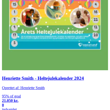
Henriette Smith - Heltejulekalender 2024
Oprettet af: Henriette Smith
95% of goal
21.050 kr.
0
indsamlet