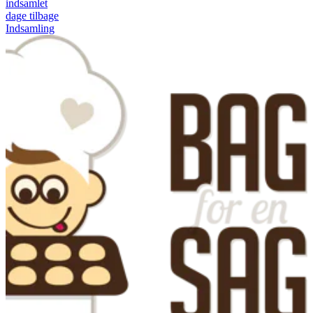
indsamlet
dage tilbage
Indsamling