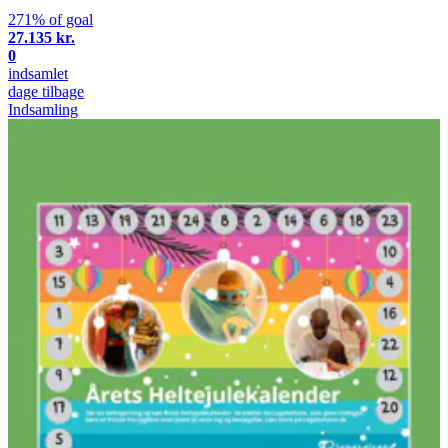
271% of goal
27.135 kr.
0
indsamlet
dage tilbage
Indsamling