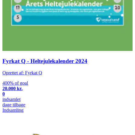
Fyrkat Q - Heltejulekalender 2024
Oprettet af: Fyrkat Q
400% of goal
20.000 kr.
0
indsamlet
dage tilbage
Indsamling