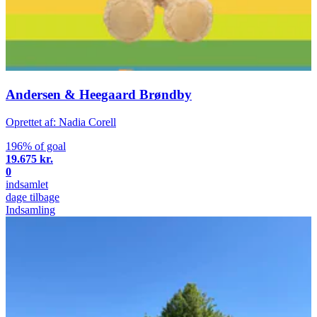
Andersen & Heegaard Brøndby
Oprettet af: Nadia Corell
196% of goal
19.675 kr.
0
indsamlet
dage tilbage
Indsamling