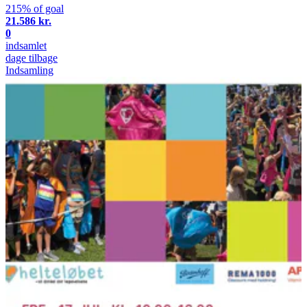
215% of goal
21.586 kr.
0
indsamlet
dage tilbage
Indsamling