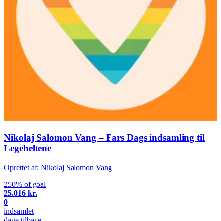
Nikolaj Salomon Vang – Fars Dags indsamling til
Legeheltene
Oprettet af: Nikolaj Salomon Vang
250% of goal
25.016 kr.
0
indsamlet
dage tilbage