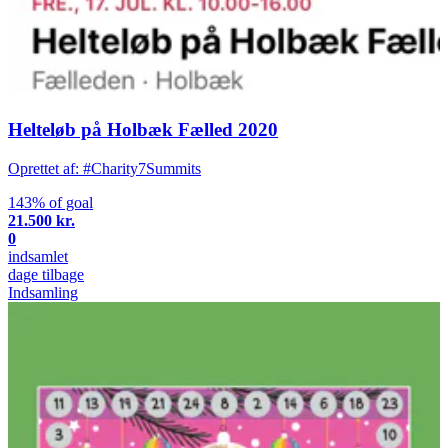
Helteløb på Holbæk Fælled 2020
Oprettet af: #Charity7Summits
143% of goal
21.500 kr.
0
indsamlet
dage tilbage
Indsamling