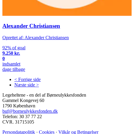
Alexander Christiansen
Oprettet af: Alexander Christiansen
92% of goal
9.250 kr.
0
indsamlet
dage tilbage
< Forrige side
Næste side >
Legeheltene - en del af Børneulykkesfonden
Gammel Kongevej 60
1790 København
buf@borneulykkesfonden.dk
Telefon: 30 37 77 22
CVR. 31715105
Persondatapolitik
·
Cookies
·
Vilkår og Betingelser