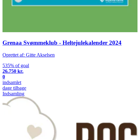
Grenaa Svømmeklub - Heltejulekalender 2024
Oprettet af: Gitte Akselsen
535% of goal
26.750 kr.
0
indsamlet
dage tilbage
Indsamling