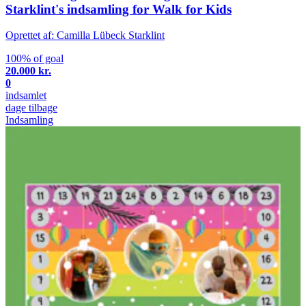
Starklint's indsamling for Walk for Kids
Oprettet af: Camilla Lübeck Starklint
100% of goal
20.000 kr.
0
indsamlet
dage tilbage
Indsamling