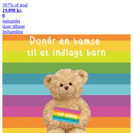
397% of goal
19.898 kr.
0
indsamlet
dage tilbage
Indsamling