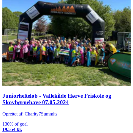
Juniorhelteløb - Vallekilde Hørve Friskole og
Skovbørnehave 07.05.2024
Oprettet af: Charity7Summits
130% of goal
19.554 kr.