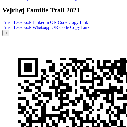
Vejrhøj Familie Trail 2021
Email
Facebook
LinkedIn
QR Code
Copy Link
Email
Facebook
Whatsapp
QR Code
Copy Link
×