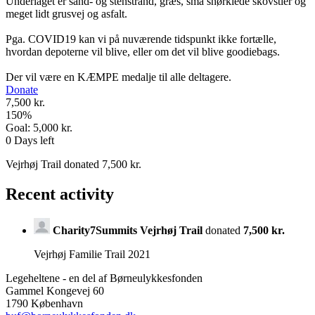
Underlaget er sand- og stenstrand, græs, små snørklede skovstier og
meget lidt grusvej og asfalt.
Pga. COVID19 kan vi på nuværende tidspunkt ikke fortælle,
hvordan depoterne vil blive, eller om det vil blive goodiebags.
Der vil være en KÆMPE medalje til alle deltagere.
Donate
7,500 kr.
150
%
Goal:
5,000 kr.
0
Days left
Vejrhøj Trail donated 7,500 kr.
Recent activity
Charity7Summits Vejrhøj Trail
donated
7,500 kr.
Vejrhøj Familie Trail 2021
Legeheltene - en del af Børneulykkesfonden
Gammel Kongevej 60
1790 København