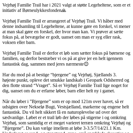
Vejrhøj Familie Trail har i 2021 valgt at støtte Legeheltene, som er et
initiativ af Børneulykkesfonden🙏
Vejrhøj Familie Trail er arrangeret af Vejrhøj Trail. Vi håber med
denne indsamling til Legeheltene, at kunne gøre en forskel, vi mener
at man skal gøre en forskel, der hvor man kan. Vi prøver at sætte
fokus på, at bevægelse er godt, uanset om man er syg eller rask,
voksen eller barn.
Vejrhøj Familie Trail er derfor et løb som sætter fokus på børnene og
familien, og derfor bestræber vi os på at give jer en helt igennem
fantastisk dag, sammen med jeres nærmeste😊
Har du mod på at bestige “bjergene” og Vejrhøj, Sjællands 3.
højeste punkt, opleve det smukke landskab i Geopark Odsherred og
den flotte strand “Vraget”. Så er Vejrhøj Familie Trail lige noget for
dig, uanset om du er erfarne løber, barn eller helt ny i gamet.
Når du løber i ”Bjergene” som er op mod 121m over havet, så er
udsigten over Nekselø Bugt, Vestsjælland, markerne og engene helt
fantastisk. Du vil helt sikkert få en naturoplevelse ud over det
sædvanlige. Løbet er et trail løb der løbes på stigerne i og omkring
Vejrhøj, som samtidig er et meget varieret terræn omkring Vejrhøj og
”Bjergene”. Du kan vælge imellem at løbe 3-3.5/7/14/21.1 Km.