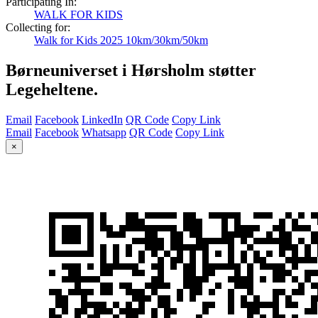
Participating In:
WALK FOR KIDS
Collecting for:
Walk for Kids 2025 10km/30km/50km
Børneuniverset i Hørsholm støtter
Legeheltene.
Email
Facebook
LinkedIn
QR Code
Copy Link
Email
Facebook
Whatsapp
QR Code
Copy Link
×