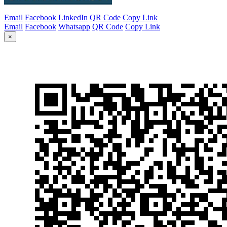
Email
Facebook
LinkedIn
QR Code
Copy Link
Email
Facebook
Whatsapp
QR Code
Copy Link
×