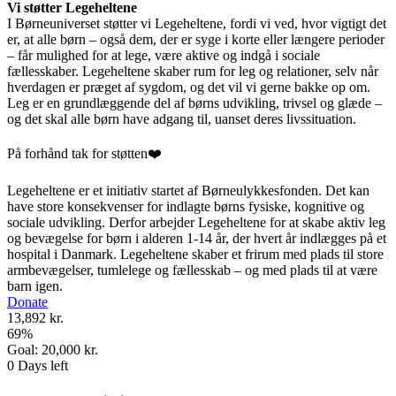
Vi støtter Legeheltene
I Børneuniverset støtter vi Legeheltene, fordi vi ved, hvor vigtigt det
er, at alle børn – også dem, der er syge i korte eller længere perioder
– får mulighed for at lege, være aktive og indgå i sociale
fællesskaber. Legeheltene skaber rum for leg og relationer, selv når
hverdagen er præget af sygdom, og det vil vi gerne bakke op om.
Leg er en grundlæggende del af børns udvikling, trivsel og glæde –
og det skal alle børn have adgang til, uanset deres livssituation.
På forhånd tak for støtten❤️
Legeheltene er et initiativ startet af Børneulykkesfonden. Det kan
have store konsekvenser for indlagte børns fysiske, kognitive og
sociale udvikling. Derfor arbejder Legeheltene for at skabe aktiv leg
og bevægelse for børn i alderen 1-14 år, der hvert år indlægges på et
hospital i Danmark. Legeheltene skaber et frirum med plads til store
armbevægelser, tumlelege og fællesskab – og med plads til at være
barn igen.
Donate
13,892 kr.
69
%
Goal:
20,000 kr.
0
Days left