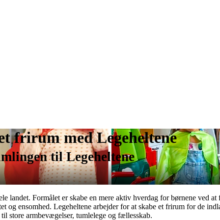
 et frirum med Legeheltene
samlingen til Legeheltene
hele landet. Formålet er skabe en mere aktiv hverdag for børnene ved at
vitet og ensomhed. Legeheltene arbejder for at skabe et frirum for de in
 til store armbevægelser, tumlelege og fællesskab.