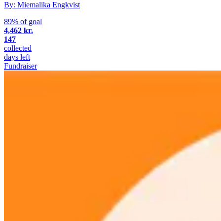
By: Miemalika Engkvist
89% of goal
4,462 kr.
147
collected
days left
Fundraiser