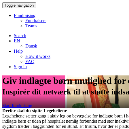
Toggle navigation
Fundraising
Fundraisers
Teams
Search
EN
Dansk
Help
How it works
FAQ
Sign in
Giv indlagte børn mulighed for
Inspirér dit netværk til at støtte ind
Start fundraising
Derfor skal du støtte Legeheltene
Legeheltene sætter gang i aktiv leg og bevægelse for indlagte børn i 
indlagte børn er tiden på hospitalet nemlig forbundet med stor inakti
sygdom træder i baggrunden for en stund. Et frirum, hvor der er plads